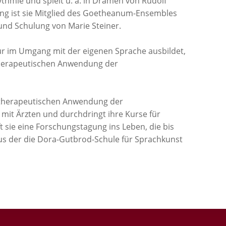
rythmie und spielt u. a. in Dramen von Rudolf
lang ist sie Mitglied des Goetheanum-Ensembles
und Schulung von Marie Steiner.
 nur im Umgang mit der eigenen Sprache ausbildet,
 therapeutischen Anwendung der
er therapeutischen Anwendung der
 mit Ärzten und durchdringt ihre Kurse für
 sie eine Forschungstagung ins Leben, die bis
 aus der die Dora-Gutbrod-Schule für Sprachkunst