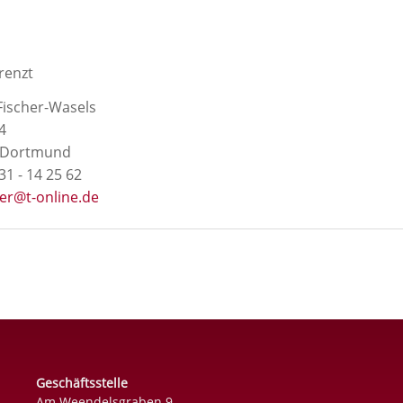
renzt
Fischer-Wasels
4
 Dortmund
31 - 14 25 62
her@t-online.de
Geschäftsstelle
Am Weendelsgraben 9