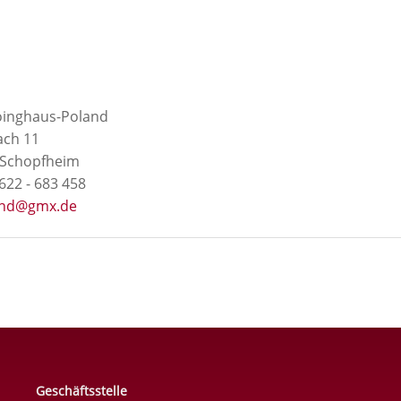
öinghaus-Poland
ach 11
 Schopfheim
7622 - 683 458
and@gmx.de
Geschäftsstelle