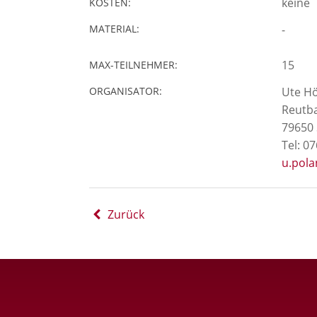
keine
KOSTEN:
MATERIAL:
-
15
MAX-TEILNEHMER:
ORGANISATOR:
Ute H
Reutb
79650
Tel: 0
u.pol
Zurück