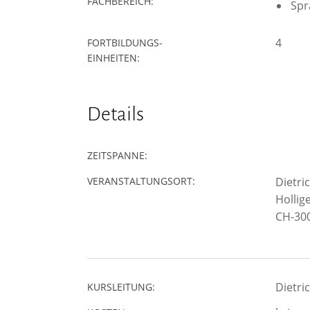
FACHBEREICH:
Spr
4
FORTBILDUNGS-
EINHEITEN:
Details
ZEITSPANNE:
VERANSTALTUNGSORT:
Dietri
Hollig
CH-300
Dietri
KURSLEITUNG: