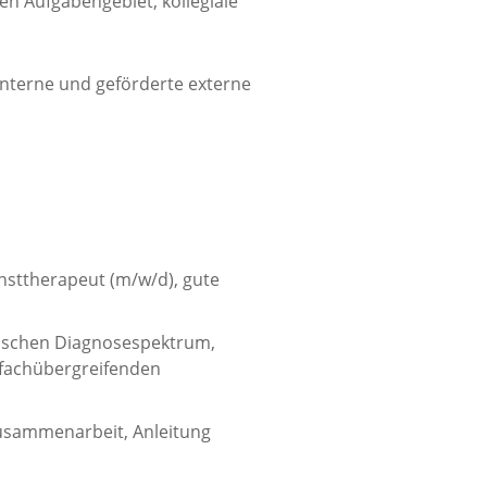
en Aufgabengebiet, kollegiale
interne und geförderte externe
sttherapeut (m/w/d), gute
nischen Diagnosespektrum,
 fachübergreifenden
 Zusammenarbeit, Anleitung