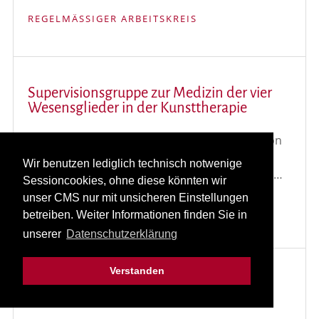
REGELMÄSSIGER ARBEITSKREIS
Supervisionsgruppe zur Medizin der vier
Wesensglieder in der Kunsttherapie
Medizin der vier Wesensglieder. Fallsupervieion
und Beratung zur Integration der Medizin der
Wir benutzen lediglich technisch notwenige
vier Wesensglieder in die anthroposophische …
Sessioncookies, ohne diese könnten wir
unser CMS nur mit unsicheren Einstellungen
Weiterlesen...
betreiben. Weiter Informationen finden Sie in
unserer
Datenschutzerklärung
Verstanden
Frankfurt